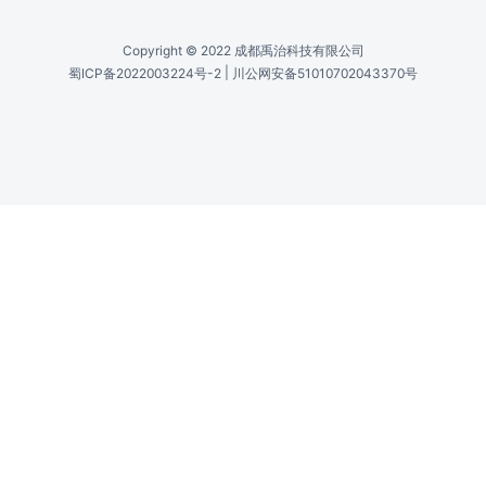
11000-4000
光谱范围[μm] /
Spectral Range [μM]
0.9-2.5
探测器峰值D*[cm Hz1/2W-
Detector Peak D* [Cm Hz1/2W-
1] /
1]
>2x10^11
信噪比(SNR) /
Signal-To-Noise Ratio (SNR)
>100000:1
推荐光纤 /
Recommended Fiber
Low-OH silica Multi-mode fiber with 200µm
or 600µm core
光纤接口 /
Fibered Interface