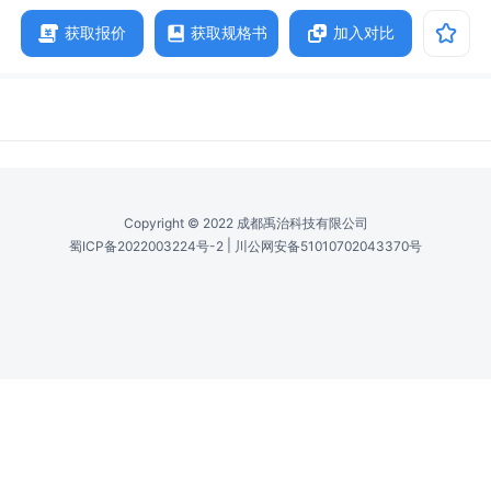
获取报价
获取规格书
加入对比
NEW
参数
详述
图片
规格书
AI智能分析
相关产品
传感器 /
Sensor
1" CMOS
像素尺寸 /
Pixel Dimensions
5.5 x 5.5 µm
最小光束尺寸(10像素) /
Min. Beam (10 Pixels)
55 µm
帧率@2048x2048 /
Frame Rate @ 2048 X 2048
≥ 12 Hz