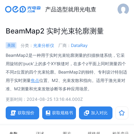
产品选型就用光电查
BeamMap2 实时光束轮廓测量
分类：
光束分析仪
厂商：
DataRay
美国
BeamMap2是一种用于实时光束轮廓测量的扫描狭缝系统，它采
用旋转的'puck'上的多个XY狭缝对，在多个z平面上同时测量四个
不同z位置的四个光束轮廓。BeamMap2的独特、专利设计特别适
用于实时测量
焦点
位置、M2、光束发散和指向。适用于激光束对
准、M2测量和光束发散诊断等多种应用场景。
更新时间：2024-08-25 13:16:44.000Z
获取报价
获取规格书
加入对比
参数
详述
图片
规格书
相关产品