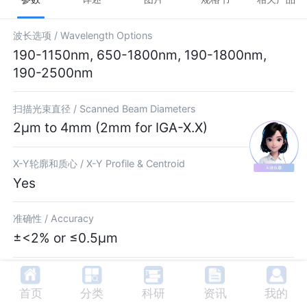
波长选项 /
Wavelength Options
190-1150nm, 650-1800nm, 190-1800nm,
190-2500nm
扫描光束直径 /
Scanned Beam Diameters
2µm to 4mm (2mm for IGA-X.X)
X-Y轮廓和质心 /
X-Y Profile & Centroid
Yes
准确性 /
Accuracy
±<2% or ≤0.5µm
连续波或脉冲 /
CW Or Pulsed
CW, Pulsed Minimum PRR ≈ [500/(beam
首页
分类
科研
资讯
我的