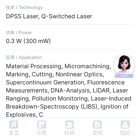
技术 /
Technology
DPSS Laser, Q-Switched Laser
功率 /
Power
0.3 W (300 mW)
应用 /
Application
Material Processing, Micromachining,
Marking, Cutting, Nonlinear Optics,
Supercontinuum Generation, Fluorescence
Measurements, DNA-Analysis, LIDAR, Laser
Ranging, Pollution Monitoring, Laser-Induced
Breakdown-Spectroscopy (LIBS), Ignition of
Explosives, C
横模 /
Transverse Mode
首页
分类
科研
资讯
我的