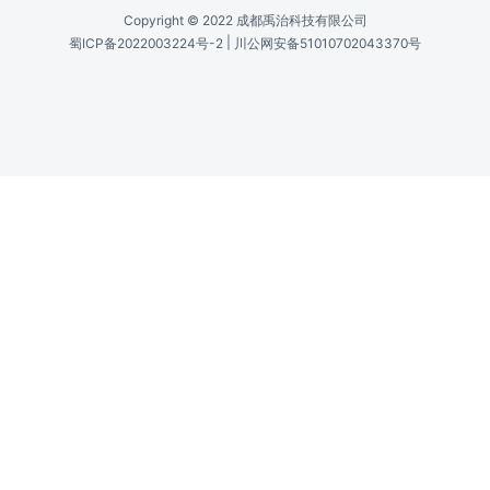
声速 /
Acoustic Velocity
4.2mm/μs
有源孔径 /
Active Aperture
2.5mm L x 0.45mm H
中心频率 /
Center Frequency (Fc)
200MHz
射频带宽 /
RF Bandwidth
50MHz @ -10dB Return Loss
输入阻抗 /
Input Impedance
50 Ohms Nominal