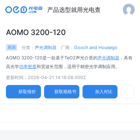
产品选型就用光电查
AOMO 3200-120
分类：
声光调制器
厂商：
Gooch and Housego
英国
AOMO 3200-120是一款基于TeO2声光介质的
声光调制器
，具有
高光学
功率密度
和宽波长范围，适用于精密光学调制应用。
更新时间：2026-04-21 14:16:08.000Z
获取报价
获取规格书
加入对比
NEW
参数
图片
规格书
AI智能分析
相关产品
声光介质 /
AO Medium
TeO2