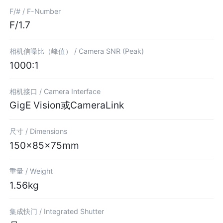
F/# /
F-Number
F/1.7
相机信噪比（峰值） /
Camera SNR (Peak)
1000:1
相机接口 /
Camera Interface
GigE Vision或CameraLink
尺寸 /
Dimensions
150×85×75mm
重量 /
Weight
1.56kg
集成快门 /
Integrated Shutter