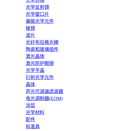
光学透镜
光学反射镜
光学窗口片
偏振光学元件
棱镜
波片
光纤布拉格光栅
陶瓷和玻璃组件
激光晶体
激光防护眼镜
光学平晶
衍射光学元件
晶体
声光可调谐滤波器
电光调制器(EOM)
涂层
光学材料
配件
标准具