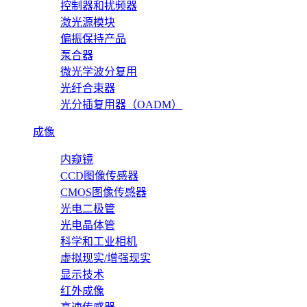
控制器和扰频器
激光源模块
偏振保持产品
泵合器
微光学波分复用
光纤合束器
光分插复用器（OADM）
成像
内窥镜
CCD图像传感器
CMOS图像传感器
光电二极管
光电晶体管
科学和工业相机
虚拟现实/增强现实
显示技术
红外成像