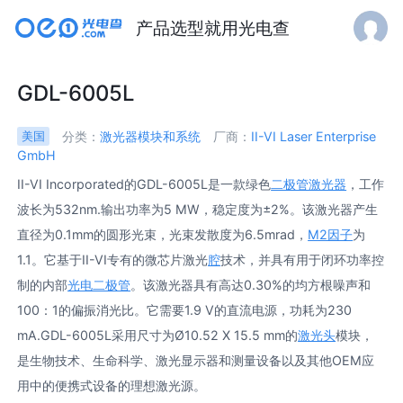
产品选型就用光电查
GDL-6005L
分类：
激光器模块和系统
厂商：
II-VI Laser Enterprise
美国
GmbH
II-VI Incorporated的GDL-6005L是一款绿色
二极管激光器
，工作
波长为532nm.输出功率为5 MW，稳定度为±2%。该激光器产生
直径为0.1mm的圆形光束，光束发散度为6.5mrad，
M2因子
为
1.1。它基于II-VI专有的微芯片激光
腔
技术，并具有用于闭环功率控
制的内部
光电二极管
。该激光器具有高达0.30%的均方根噪声和
100：1的偏振消光比。它需要1.9 V的直流电源，功耗为230
mA.GDL-6005L采用尺寸为Ø10.52 X 15.5 mm的
激光头
模块，
是生物技术、生命科学、激光显示器和测量设备以及其他OEM应
用中的便携式设备的理想激光源。