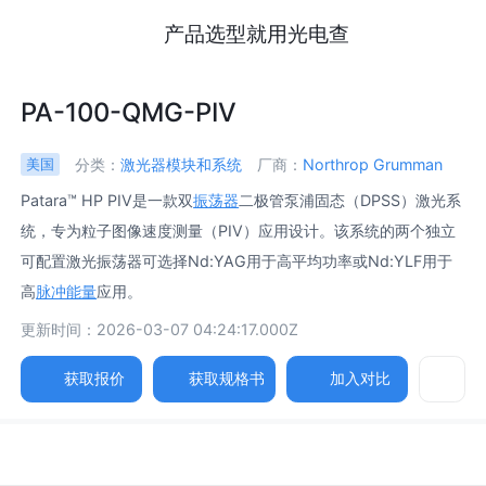
产品选型就用光电查
PA-100-QMG-PIV
分类：
激光器模块和系统
厂商：
Northrop Grumman
美国
Patara™ HP PIV是一款双
振荡器
二极管泵浦固态（DPSS）激光系
统，专为粒子图像速度测量（PIV）应用设计。该系统的两个独立
可配置激光振荡器可选择Nd:YAG用于高平均功率或Nd:YLF用于
高
脉冲能量
应用。
更新时间：2026-03-07 04:24:17.000Z
获取报价
获取规格书
加入对比