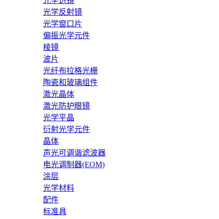
光学透镜
光学反射镜
光学窗口片
偏振光学元件
棱镜
波片
光纤布拉格光栅
陶瓷和玻璃组件
激光晶体
激光防护眼镜
光学平晶
衍射光学元件
晶体
声光可调谐滤波器
电光调制器(EOM)
涂层
光学材料
配件
标准具