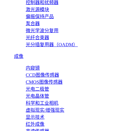
控制器和扰频器
激光源模块
偏振保持产品
泵合器
微光学波分复用
光纤合束器
光分插复用器（OADM）
成像
内窥镜
CCD图像传感器
CMOS图像传感器
光电二极管
光电晶体管
科学和工业相机
虚拟现实/增强现实
显示技术
红外成像