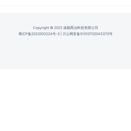
功率 /
Power
0.012 W
输出功率（CW） /
Output Power (CW)
0.012 W
应用 /
Application
Confocal microscopy, Optical tweezers,
Fluorescence excitation, Ophthalmology,
Plasmonics, Interferometry, Material
analysis, Sensing, Metrology
Copyright © 2022 成都禹治科技有限公司
|
蜀ICP备2022003224号-2
川公网安备51010702043370号