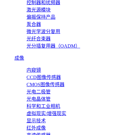
控制器和扰频器
激光源模块
偏振保持产品
泵合器
微光学波分复用
光纤合束器
光分插复用器（OADM）
成像
内窥镜
CCD图像传感器
CMOS图像传感器
光电二极管
光电晶体管
科学和工业相机
虚拟现实/增强现实
显示技术
红外成像