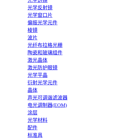
光学透镜
光学反射镜
光学窗口片
偏振光学元件
棱镜
波片
光纤布拉格光栅
陶瓷和玻璃组件
激光晶体
激光防护眼镜
光学平晶
衍射光学元件
晶体
声光可调谐滤波器
电光调制器(EOM)
涂层
光学材料
配件
标准具