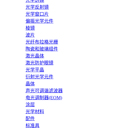
光学透镜
光学反射镜
光学窗口片
偏振光学元件
棱镜
波片
光纤布拉格光栅
陶瓷和玻璃组件
激光晶体
激光防护眼镜
光学平晶
衍射光学元件
晶体
声光可调谐滤波器
电光调制器(EOM)
涂层
光学材料
配件
标准具