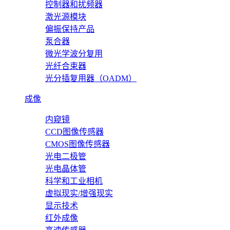
控制器和扰频器
激光源模块
偏振保持产品
泵合器
微光学波分复用
光纤合束器
光分插复用器（OADM）
成像
内窥镜
CCD图像传感器
CMOS图像传感器
光电二极管
光电晶体管
科学和工业相机
虚拟现实/增强现实
显示技术
红外成像