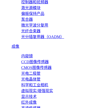
控制器和扰频器
激光源模块
偏振保持产品
泵合器
微光学波分复用
光纤合束器
光分插复用器（OADM）
成像
内窥镜
CCD图像传感器
CMOS图像传感器
光电二极管
光电晶体管
科学和工业相机
虚拟现实/增强现实
显示技术
红外成像