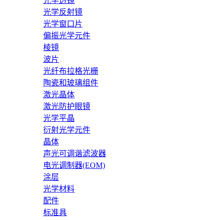
光学透镜
光学反射镜
光学窗口片
偏振光学元件
棱镜
波片
光纤布拉格光栅
陶瓷和玻璃组件
激光晶体
激光防护眼镜
光学平晶
衍射光学元件
晶体
声光可调谐滤波器
电光调制器(EOM)
涂层
光学材料
配件
标准具