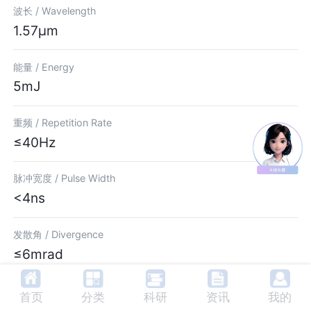
波长 /
Wavelength
1.57μm
能量 /
Energy
5mJ
重频 /
Repetition Rate
≤40Hz
脉冲宽度 /
Pulse Width
<4ns
发散角 /
Divergence
≤6mrad
光束直径 /
Beam Diameter
首页
分类
科研
资讯
我的
1.2mm