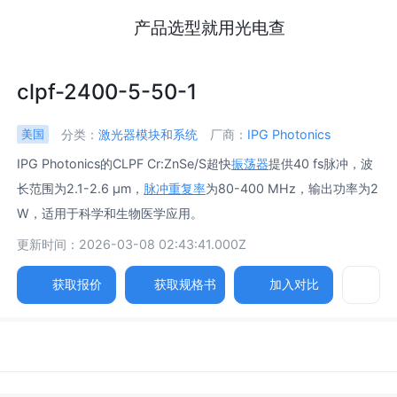
产品选型就用光电查
clpf-2400-5-50-1
分类：
激光器模块和系统
厂商：
IPG Photonics
美国
IPG Photonics的CLPF Cr:ZnSe/S超快
振荡器
提供40 fs脉冲，波
长范围为2.1-2.6 μm，
脉冲重复率
为80-400 MHz，输出功率为2
W，适用于科学和生物医学应用。
更新时间：2026-03-08 02:43:41.000Z
获取报价
获取规格书
加入对比
参数
图片
规格书
相关产品
中心波长 /
Central Wavelength (Nm) CLPF-2400-10-70-1