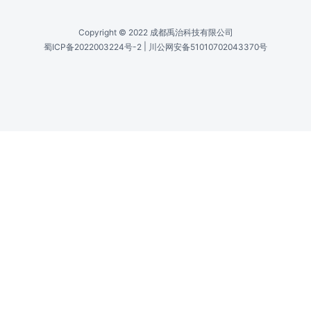
2100-2600, typ. 2400
中心波长 /
Central Wavelength (Nm) CLPF-2400-5-50-1
2100-2600, typ. 2400
光谱带宽
Spectral Bandwidth FWHM (Nm) CLPF-2400-
FWHM /
10-70-1
50-150
光谱带宽
Spectral Bandwidth FWHM (Nm) CLPF-2400-
FWHM /
5-50-1
50-150
最大平均功
Maximum Average Power (W) CLPF-2400-10-
率 /
70-1
>1