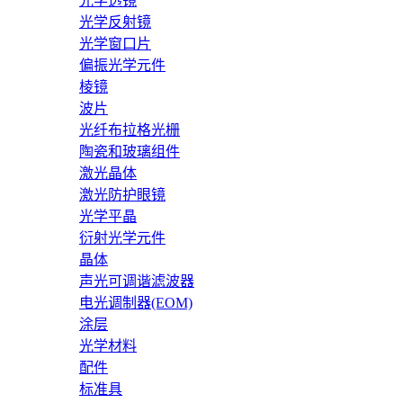
光学透镜
光学反射镜
光学窗口片
偏振光学元件
棱镜
波片
光纤布拉格光栅
陶瓷和玻璃组件
激光晶体
激光防护眼镜
光学平晶
衍射光学元件
晶体
声光可调谐滤波器
电光调制器(EOM)
涂层
光学材料
配件
标准具