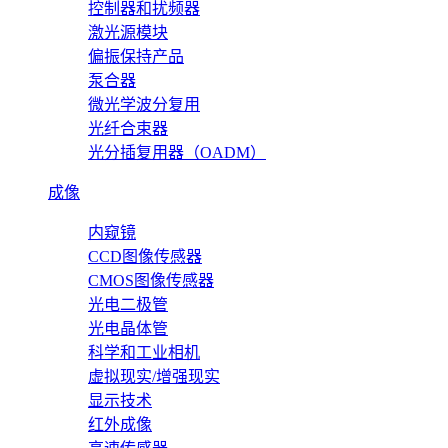
控制器和扰频器
激光源模块
偏振保持产品
泵合器
微光学波分复用
光纤合束器
光分插复用器（OADM）
成像
内窥镜
CCD图像传感器
CMOS图像传感器
光电二极管
光电晶体管
科学和工业相机
虚拟现实/增强现实
显示技术
红外成像