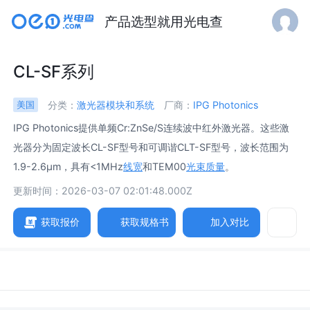
产品选型就用光电查
CL-SF系列
分类：
激光器模块和系统
厂商：
IPG Photonics
美国
IPG Photonics提供单频Cr:ZnSe/S连续波中红外激光器。这些激
光器分为固定波长CL-SF型号和可调谐CLT-SF型号，波长范围为
1.9-2.6μm，具有<1MHz
线宽
和TEM00
光束质量
。
更新时间：2026-03-07 02:01:48.000Z
获取报价
获取规格书
加入对比
参数
图片
规格书
相关产品
工作模式 /
Mode Of Operation