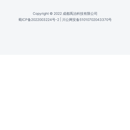
CW
中心波长调谐范围 /
Central Wavelength Tuning Range
客户选择1.9-3.0μm（CL-SF）/可调谐1.9-
2.6μm（CLT-SF）
光谱带宽 /
Spectral Bandwidth
0.5-10MHz，典型值<1MHz
输出功率 /
Output Power
0.2-5W，典型值3W
偏振 /
Polarization
线性，水平>100:1
光束质量 /
Beam Quality