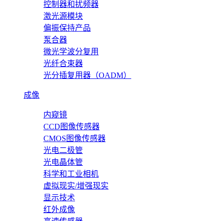
控制器和扰频器
激光源模块
偏振保持产品
泵合器
微光学波分复用
光纤合束器
光分插复用器（OADM）
成像
内窥镜
CCD图像传感器
CMOS图像传感器
光电二极管
光电晶体管
科学和工业相机
虚拟现实/增强现实
显示技术
红外成像