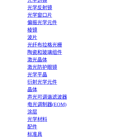
光学透镜
光学反射镜
光学窗口片
偏振光学元件
棱镜
波片
光纤布拉格光栅
陶瓷和玻璃组件
激光晶体
激光防护眼镜
光学平晶
衍射光学元件
晶体
声光可调谐滤波器
电光调制器(EOM)
涂层
光学材料
配件
标准具