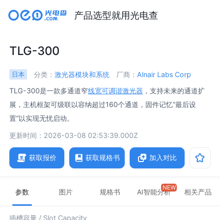
产品选型就用光电查
TLG-300
分类：
激光器模块和系统
厂商：
Alnair Labs Corp
日本
TLG-300是一款多通道窄
线宽
可调谐激光器
，支持未来的通道扩
展，主机框架可级联以容纳超过160个通道，固件记忆“最后设
置”以实现无忧启动。
更新时间：2026-03-08 02:53:39.000Z
获取报价
获取规格书
加入对比
NEW
参数
图片
规格书
AI智能分析
相关产品
插槽容量 /
Slot Capacity