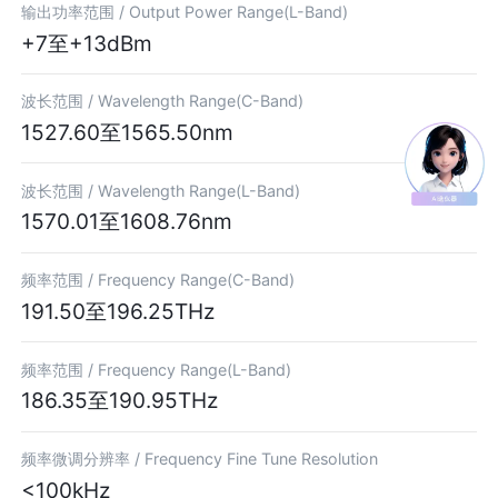
输出功率范围 /
Output Power Range(L-Band)
+7至+13dBm
波长范围 /
Wavelength Range(C-Band)
1527.60至1565.50nm
波长范围 /
Wavelength Range(L-Band)
1570.01至1608.76nm
频率范围 /
Frequency Range(C-Band)
191.50至196.25THz
频率范围 /
Frequency Range(L-Band)
186.35至190.95THz
频率微调分辨率 /
Frequency Fine Tune Resolution
<100kHz