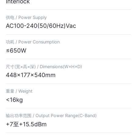
Interlock
供电 /
Power Supply
AC100-240(50/60Hz)Vac
功耗 /
Power Consumption
≤650W
尺寸(宽×高×深) /
Dimensions(W×H×D)
448×177×540mm
重量 /
Weight
<16kg
输出功率范围 /
Output Power Range(C-Band)
+7至+15.5dBm