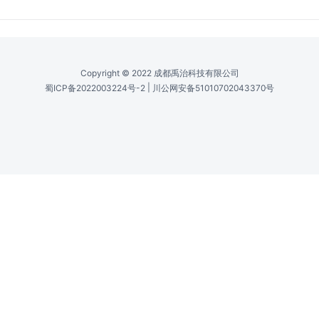
技术 /
Technology
DPSS Laser
功率 /
Power
0.001 to 0.4 W (1 to 400 mW)
输出功率（CW） /
Output Power (CW)
0.001 to 0.4 W (1 to 400 mW)
横模 /
Transverse Mode
TEM00
Copyright © 2022 成都禹治科技有限公司
|
蜀ICP备2022003224号-2
川公网安备51010702043370号