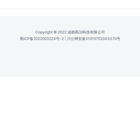
技术 /
Technology
DPSS Laser
功率 /
Power
0.001 to 0.2 W (1 to 200 mW)
输出功率（CW） /
Output Power (CW)
0.001 to 0.2 W (1 to 200 mW)
横模 /
Transverse Mode
TEM00
Copyright © 2022 成都禹治科技有限公司
|
蜀ICP备2022003224号-2
川公网安备51010702043370号