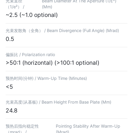
光束直径
Beam Diameter At The Aperture (1/E²)
（1/e²） /
(Mm)
~2.5 (~1.0 optional)
光束发散角（全角） /
Beam Divergence (Full Angle) (Mrad)
0.5
偏振比 /
Polarization ratio
>50:1 (horizontal) (>100:1 optional)
预热时间(分钟) /
Warm-Up Time (Minutes)
<5
光束高度(从基板) /
Beam Height From Base Plate (Mm)
24.8
预热后指向稳定性
Pointing Stability After Warm-Up
（mrad） /
(Mrad)