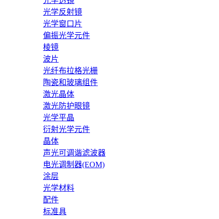
光学透镜
光学反射镜
光学窗口片
偏振光学元件
棱镜
波片
光纤布拉格光栅
陶瓷和玻璃组件
激光晶体
激光防护眼镜
光学平晶
衍射光学元件
晶体
声光可调谐滤波器
电光调制器(EOM)
涂层
光学材料
配件
标准具