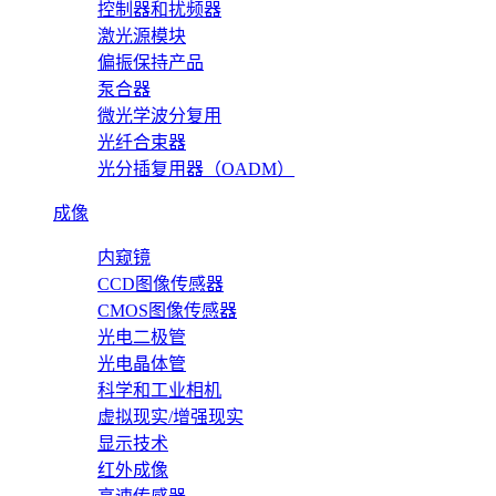
控制器和扰频器
激光源模块
偏振保持产品
泵合器
微光学波分复用
光纤合束器
光分插复用器（OADM）
成像
内窥镜
CCD图像传感器
CMOS图像传感器
光电二极管
光电晶体管
科学和工业相机
虚拟现实/增强现实
显示技术
红外成像