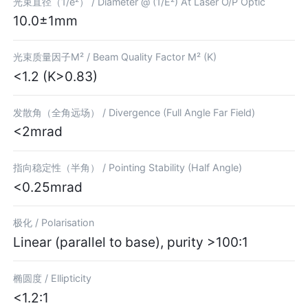
光束直径（1/e²） /
Diameter @ (1/E²) At Laser O/P Optic
10.0±1mm
光束质量因子M² /
Beam Quality Factor M² (K)
<1.2 (K>0.83)
发散角（全角远场） /
Divergence (Full Angle Far Field)
<2mrad
指向稳定性（半角） /
Pointing Stability (Half Angle)
<0.25mrad
极化 /
Polarisation
Linear (parallel to base), purity >100:1
椭圆度 /
Ellipticity
<1.2:1