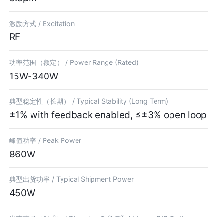
激励方式 /
Excitation
RF
功率范围（额定） /
Power Range (Rated)
15W-340W
典型稳定性（长期） /
Typical Stability (Long Term)
±1% with feedback enabled, ≤±3% open loop
峰值功率 /
Peak Power
860W
典型出货功率 /
Typical Shipment Power
450W