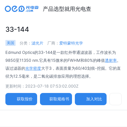
产品选型就用光电查
33-144
分类：
滤光片
厂商：
爱特蒙特光学
美国
Edmund Optics的33-144是一款红外带通滤波器，工作波长为
9850至11350 nm.它具有15微米的FWHM和80%的峰值
透射率
。
该过滤器的
光学密度
大于3，表面质量为60/40划痕-挖掘。它的直
径为12.5毫米，是二氧化碳排放应用的理想选择。
更新时间：2023-07-18 07:53:02.000Z
获取报价
获取规格书
加入对比
参数
详述
图片
规格书