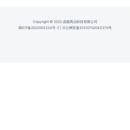
过滤器类型 /
Filter Type
Bandpass Filter, IR Bandpass Filter
玻璃颜色 /
Glass Color
IR
中心波长（CWL） /
Center Wavelength(CWL)
10600 nm
半高宽（FWHM） /
Bandwidth (FWHM)
1500 nm
FWHM公差 /
FWHM Tolerance
±0.01 µm
通光孔径 /
Clear Aperture