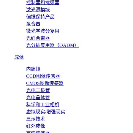
控制器和扰频器
激光源模块
偏振保持产品
泵合器
微光学波分复用
光纤合束器
光分插复用器（OADM）
成像
内窥镜
CCD图像传感器
CMOS图像传感器
光电二极管
光电晶体管
科学和工业相机
虚拟现实/增强现实
显示技术
红外成像