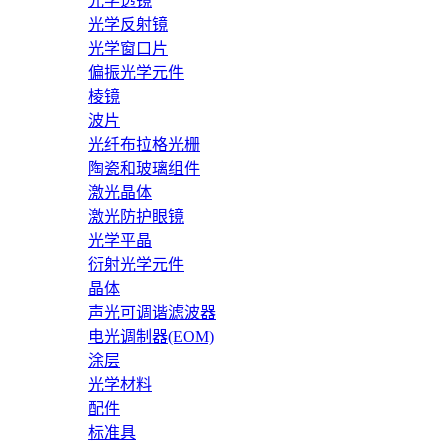
光学透镜
光学反射镜
光学窗口片
偏振光学元件
棱镜
波片
光纤布拉格光栅
陶瓷和玻璃组件
激光晶体
激光防护眼镜
光学平晶
衍射光学元件
晶体
声光可调谐滤波器
电光调制器(EOM)
涂层
光学材料
配件
标准具