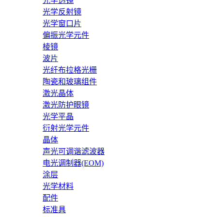
光学透镜
光学反射镜
光学窗口片
偏振光学元件
棱镜
波片
光纤布拉格光栅
陶瓷和玻璃组件
激光晶体
激光防护眼镜
光学平晶
衍射光学元件
晶体
声光可调谐滤波器
电光调制器(EOM)
涂层
光学材料
配件
标准具