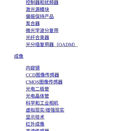
控制器和扰频器
激光源模块
偏振保持产品
泵合器
微光学波分复用
光纤合束器
光分插复用器（OADM）
成像
内窥镜
CCD图像传感器
CMOS图像传感器
光电二极管
光电晶体管
科学和工业相机
虚拟现实/增强现实
显示技术
红外成像