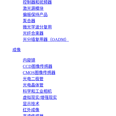
控制器和扰频器
激光源模块
偏振保持产品
泵合器
微光学波分复用
光纤合束器
光分插复用器（OADM）
成像
内窥镜
CCD图像传感器
CMOS图像传感器
光电二极管
光电晶体管
科学和工业相机
虚拟现实/增强现实
显示技术
红外成像