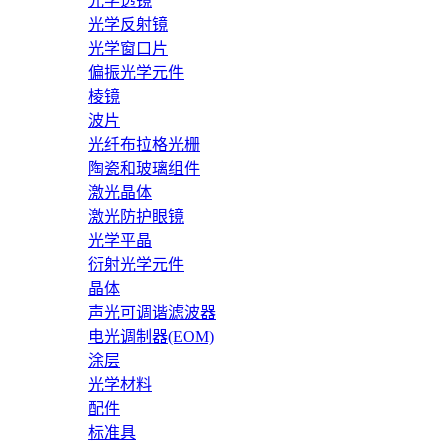
光学透镜
光学反射镜
光学窗口片
偏振光学元件
棱镜
波片
光纤布拉格光栅
陶瓷和玻璃组件
激光晶体
激光防护眼镜
光学平晶
衍射光学元件
晶体
声光可调谐滤波器
电光调制器(EOM)
涂层
光学材料
配件
标准具