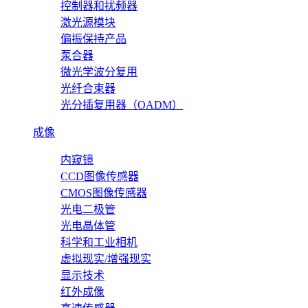
控制器和扰频器
激光源模块
偏振保持产品
泵合器
微光学波分复用
光纤合束器
光分插复用器（OADM）
成像
内窥镜
CCD图像传感器
CMOS图像传感器
光电二极管
光电晶体管
科学和工业相机
虚拟现实/增强现实
显示技术
红外成像