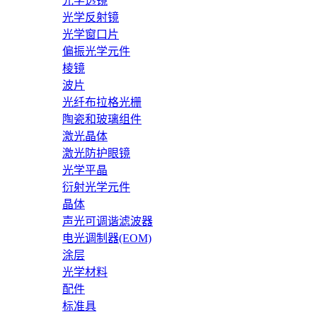
光学透镜
光学反射镜
光学窗口片
偏振光学元件
棱镜
波片
光纤布拉格光栅
陶瓷和玻璃组件
激光晶体
激光防护眼镜
光学平晶
衍射光学元件
晶体
声光可调谐滤波器
电光调制器(EOM)
涂层
光学材料
配件
标准具