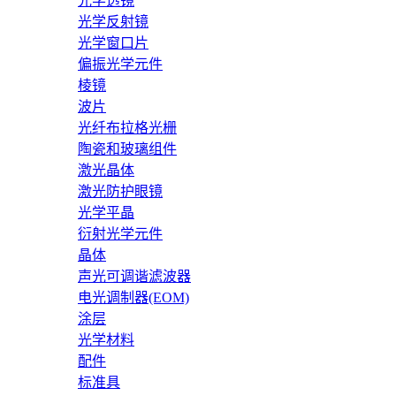
光学透镜
光学反射镜
光学窗口片
偏振光学元件
棱镜
波片
光纤布拉格光栅
陶瓷和玻璃组件
激光晶体
激光防护眼镜
光学平晶
衍射光学元件
晶体
声光可调谐滤波器
电光调制器(EOM)
涂层
光学材料
配件
标准具