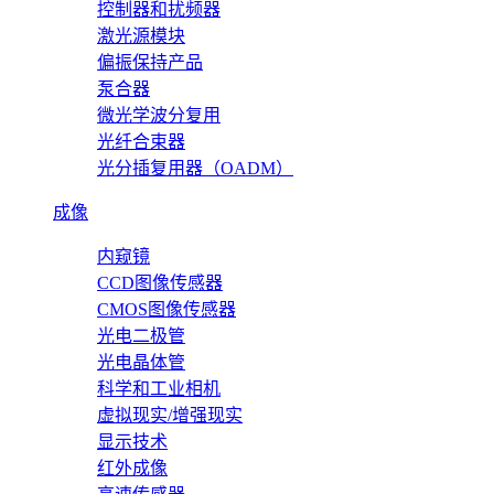
控制器和扰频器
激光源模块
偏振保持产品
泵合器
微光学波分复用
光纤合束器
光分插复用器（OADM）
成像
内窥镜
CCD图像传感器
CMOS图像传感器
光电二极管
光电晶体管
科学和工业相机
虚拟现实/增强现实
显示技术
红外成像