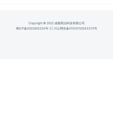
芯直径 /
Core Diameter (µM)
50, 100, 125, 200, 300, 365, 400, 500, 600,
800, 910, 1000, 1500
包层直径 /
Cladding Diameter (µM)
55, 125, 110, 125, 200, 330, 400, 440, 550,
660, 880, 1100, 1650
数值孔径 /
Numerical Aperture
0.22 (可选0.28)
温度范围 /
Temperature Range (°C)
-40至85 (丙烯酸涂层)，-190至385 (聚酰亚胺
涂层)，-40至150 (硅胶涂层)
短期弯曲半径 /
Short-Term Bending Radius