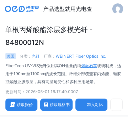
产品选型就用光电查
单根丙烯酸酯涂层多模光纤 -
84800012N
分类：
光纤
厂商：
WEINERT Fiber Optics Inc.
美国
FiberTech UV-VIS光纤采用高OH含量的纯
熔融石英
玻璃制成，适
用于190nm至1100nm的波长范围。纤维外部覆盖有丙烯酸、硅胶
或聚酰亚胺涂层，具有高温耐受性和多种应用场景。
更新时间：2026-05-01 16:17:49.000Z
获取报价
获取规格书
加入对比
参数
图片
规格书
相关产品