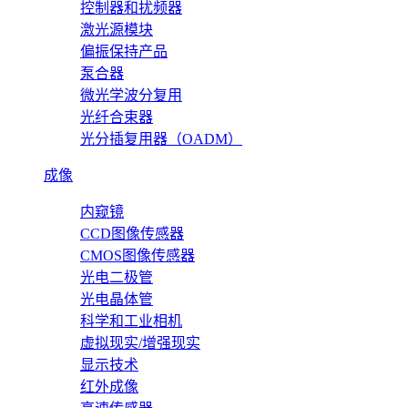
控制器和扰频器
激光源模块
偏振保持产品
泵合器
微光学波分复用
光纤合束器
光分插复用器（OADM）
成像
内窥镜
CCD图像传感器
CMOS图像传感器
光电二极管
光电晶体管
科学和工业相机
虚拟现实/增强现实
显示技术
红外成像