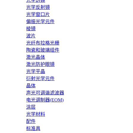
光学透镜
光学反射镜
光学窗口片
偏振光学元件
棱镜
波片
光纤布拉格光栅
陶瓷和玻璃组件
激光晶体
激光防护眼镜
光学平晶
衍射光学元件
晶体
声光可调谐滤波器
电光调制器(EOM)
涂层
光学材料
配件
标准具