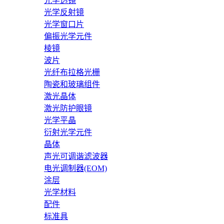
光学透镜
光学反射镜
光学窗口片
偏振光学元件
棱镜
波片
光纤布拉格光栅
陶瓷和玻璃组件
激光晶体
激光防护眼镜
光学平晶
衍射光学元件
晶体
声光可调谐滤波器
电光调制器(EOM)
涂层
光学材料
配件
标准具