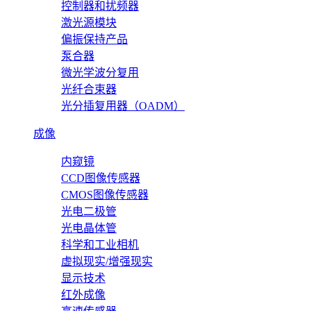
控制器和扰频器
激光源模块
偏振保持产品
泵合器
微光学波分复用
光纤合束器
光分插复用器（OADM）
成像
内窥镜
CCD图像传感器
CMOS图像传感器
光电二极管
光电晶体管
科学和工业相机
虚拟现实/增强现实
显示技术
红外成像