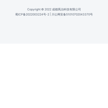
500万真实像素；2560×1920
光敏像素 /
Light-Sensitive Pixels MicroPublisher 3.3 RTV
330万真实像素；2048×1536
像素合并模式 /
Binning Modes
2×2, 3×3, 4×4全彩
ROI（感兴趣区域） /
ROI (Region Of Interest)
从1×1像素到全分辨率，单像素增量连续可变
曝光/积分控制 /
Exposure/Integration Control
1.6ms到17.9min，1μs增量
传感器类型 /
Sensor Type MicroPublisher 5.0 RTV
Sony® ICX282逐行扫描隔行CCD（彩色）