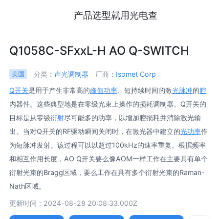
产品选型就用光电查
Q1058C-SFxxL-H AO Q-SWITCH
分类：
声光调制器
厂商：
Isomet Corp
美国
Q开关
是用于产生非常高的
峰值功率
、短持续时间的激
光脉冲
的
腔
内器件。这些典型地是在零级光束上操作的损耗调制器。Q开关的
目标是从零级
衍射
尽可能多的功率，以增加腔损耗并消除激光输
出。当对Q开关的RF驱动瞬间关闭时，在激光器中建立的
光功率
作
为短脉冲发射。该过程可以以超过100kHz的速率重复。根据频率
和相互作用长度，AO Q开关要么像AOM一样工作在主要具有单个
衍射光束的Bragg区域，要么工作在具有多个衍射光束的Raman-
Nath区域。
更新时间：2024-08-28 20:08:33.000Z