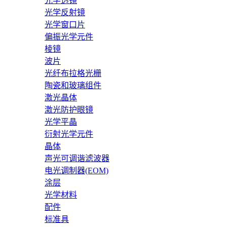
光学透镜
光学反射镜
光学窗口片
偏振光学元件
棱镜
波片
光纤布拉格光栅
陶瓷和玻璃组件
激光晶体
激光防护眼镜
光学平晶
衍射光学元件
晶体
声光可调谐滤波器
电光调制器(EOM)
涂层
光学材料
配件
标准具