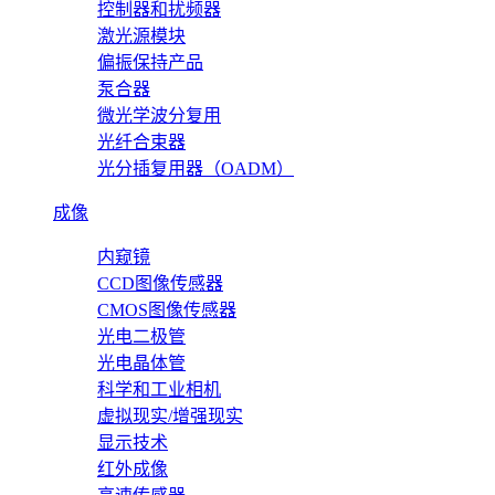
控制器和扰频器
激光源模块
偏振保持产品
泵合器
微光学波分复用
光纤合束器
光分插复用器（OADM）
成像
内窥镜
CCD图像传感器
CMOS图像传感器
光电二极管
光电晶体管
科学和工业相机
虚拟现实/增强现实
显示技术
红外成像