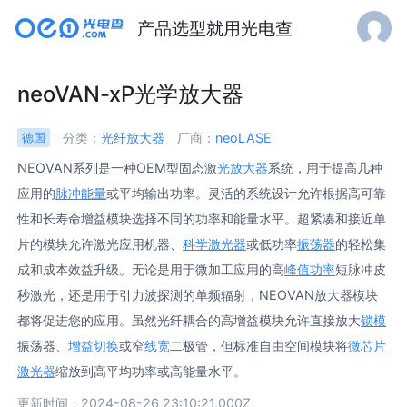
产品选型就用光电查
neoVAN-xP光学放大器
分类：
光纤放大器
厂商：
neoLASE
德国
NEOVAN系列是一种OEM型固态激
光放大器
系统，用于提高几种
应用的
脉冲能量
或平均输出功率。灵活的系统设计允许根据高可靠
性和长寿命增益模块选择不同的功率和能量水平。超紧凑和接近单
片的模块允许激光应用机器、
科学激光器
或低功率
振荡器
的轻松集
成和成本效益升级。无论是用于微加工应用的高
峰值功率
短脉冲皮
秒激光，还是用于引力波探测的单频辐射，NEOVAN放大器模块
都将促进您的应用。虽然光纤耦合的高增益模块允许直接放大
锁模
振荡器、
增益切换
或窄
线宽
二极管，但标准自由空间模块将
微芯片
激光器
缩放到高平均功率或高能量水平。
更新时间：2024-08-26 23:10:21.000Z