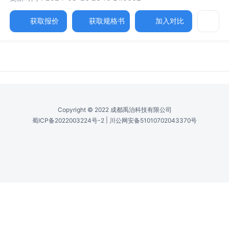
获取报价
获取规格书
加入对比
参数
详述
图片
规格书
相关产品
平均值功率 /
Avg. Power
10W
空间模式 /
Spatial Mode (M^2)
1.3
脉冲间稳定性 /
Pulse-to-Pulse Stability (RMS)
1%
冷却 /
Cooling
Water-to-Water