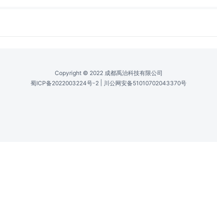
参数
图片
规格书
水晶类型 /
Type Of Crystal
Nd:YAG
AR 涂层 /
AR Coating
Uncoated
Copyright © 2022 成都禹治科技有限公司
|
蜀ICP备2022003224号-2
川公网安备51010702043370号