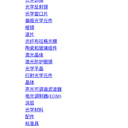
光学透镜
光学反射镜
光学窗口片
偏振光学元件
棱镜
波片
光纤布拉格光栅
陶瓷和玻璃组件
激光晶体
激光防护眼镜
光学平晶
衍射光学元件
晶体
声光可调谐滤波器
电光调制器(EOM)
涂层
光学材料
配件
标准具