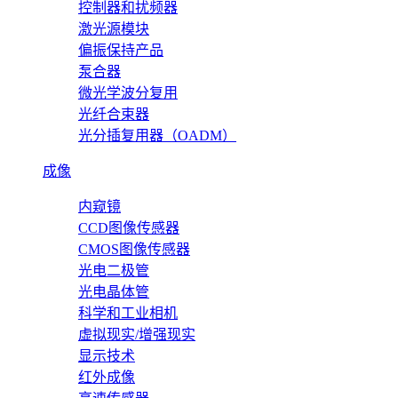
控制器和扰频器
激光源模块
偏振保持产品
泵合器
微光学波分复用
光纤合束器
光分插复用器（OADM）
成像
内窥镜
CCD图像传感器
CMOS图像传感器
光电二极管
光电晶体管
科学和工业相机
虚拟现实/增强现实
显示技术
红外成像