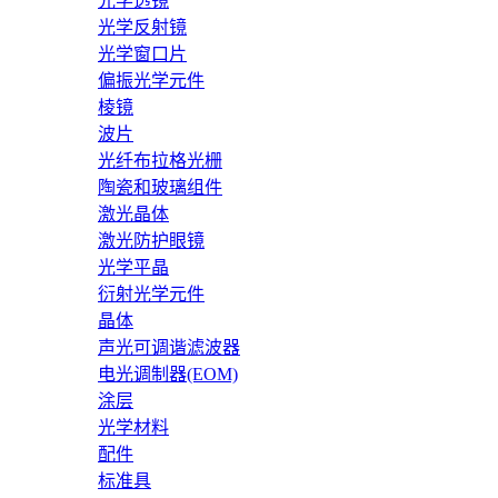
光学透镜
光学反射镜
光学窗口片
偏振光学元件
棱镜
波片
光纤布拉格光栅
陶瓷和玻璃组件
激光晶体
激光防护眼镜
光学平晶
衍射光学元件
晶体
声光可调谐滤波器
电光调制器(EOM)
涂层
光学材料
配件
标准具