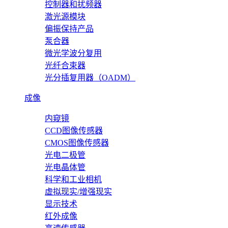
控制器和扰频器
激光源模块
偏振保持产品
泵合器
微光学波分复用
光纤合束器
光分插复用器（OADM）
成像
内窥镜
CCD图像传感器
CMOS图像传感器
光电二极管
光电晶体管
科学和工业相机
虚拟现实/增强现实
显示技术
红外成像