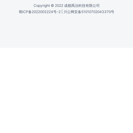
材质 /
Material
铂金(Platinum)、钼(Molybdenum)
厚度 /
Thickness
10μm、20μm、30μm、40μm、50μm、
100μm、500μm、1000μm
Copyright © 2022 成都禹治科技有限公司
|
蜀ICP备2022003224号-2
川公网安备51010702043370号