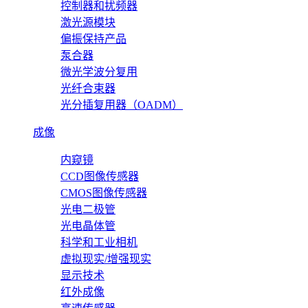
控制器和扰频器
激光源模块
偏振保持产品
泵合器
微光学波分复用
光纤合束器
光分插复用器（OADM）
成像
内窥镜
CCD图像传感器
CMOS图像传感器
光电二极管
光电晶体管
科学和工业相机
虚拟现实/增强现实
显示技术
红外成像