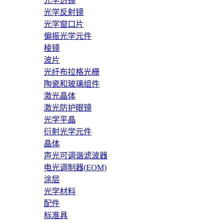
光学透镜
光学反射镜
光学窗口片
偏振光学元件
棱镜
波片
光纤布拉格光栅
陶瓷和玻璃组件
激光晶体
激光防护眼镜
光学平晶
衍射光学元件
晶体
声光可调谐滤波器
电光调制器(EOM)
涂层
光学材料
配件
标准具