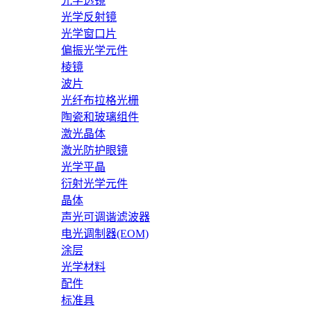
光学透镜
光学反射镜
光学窗口片
偏振光学元件
棱镜
波片
光纤布拉格光栅
陶瓷和玻璃组件
激光晶体
激光防护眼镜
光学平晶
衍射光学元件
晶体
声光可调谐滤波器
电光调制器(EOM)
涂层
光学材料
配件
标准具