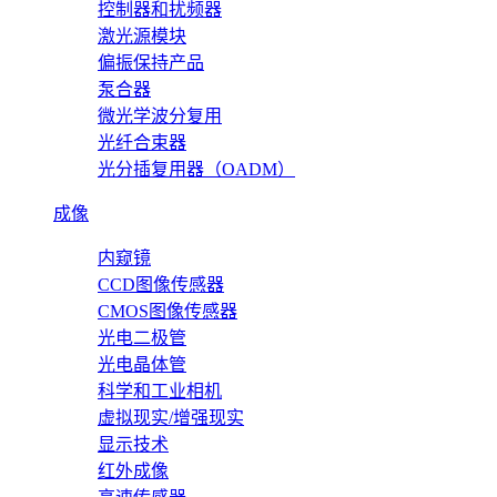
控制器和扰频器
激光源模块
偏振保持产品
泵合器
微光学波分复用
光纤合束器
光分插复用器（OADM）
成像
内窥镜
CCD图像传感器
CMOS图像传感器
光电二极管
光电晶体管
科学和工业相机
虚拟现实/增强现实
显示技术
红外成像