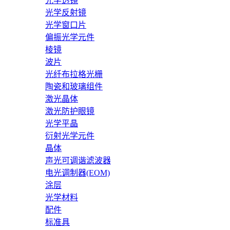
光学透镜
光学反射镜
光学窗口片
偏振光学元件
棱镜
波片
光纤布拉格光栅
陶瓷和玻璃组件
激光晶体
激光防护眼镜
光学平晶
衍射光学元件
晶体
声光可调谐滤波器
电光调制器(EOM)
涂层
光学材料
配件
标准具