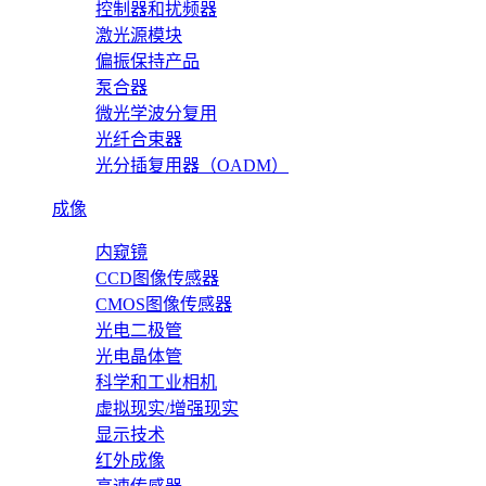
控制器和扰频器
激光源模块
偏振保持产品
泵合器
微光学波分复用
光纤合束器
光分插复用器（OADM）
成像
内窥镜
CCD图像传感器
CMOS图像传感器
光电二极管
光电晶体管
科学和工业相机
虚拟现实/增强现实
显示技术
红外成像