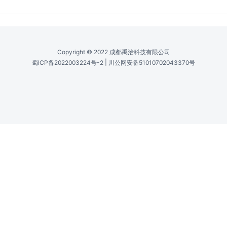
应用范围 /
Application Spectrum
Deep Ultraviolet (DUV), Ultraviolet (UV),
Visible (VIS), Infrared (IR), Near Infrared
(NIR), Short Wavelength IR (SWIR), Long
Wavelength IR (LWIR), Broadband
Copyright © 2022 成都禹治科技有限公司
|
蜀ICP备2022003224号-2
川公网安备51010702043370号