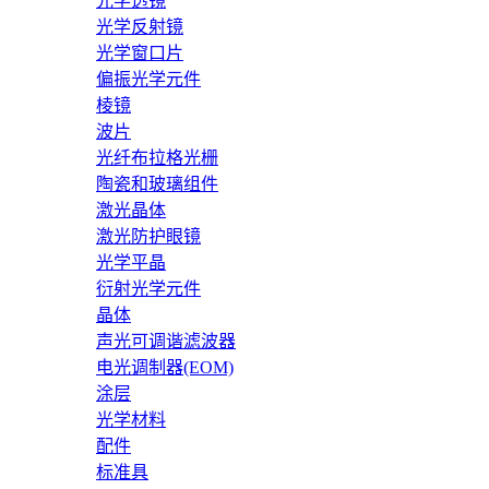
光学透镜
光学反射镜
光学窗口片
偏振光学元件
棱镜
波片
光纤布拉格光栅
陶瓷和玻璃组件
激光晶体
激光防护眼镜
光学平晶
衍射光学元件
晶体
声光可调谐滤波器
电光调制器(EOM)
涂层
光学材料
配件
标准具