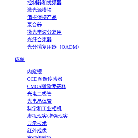
控制器和扰频器
激光源模块
偏振保持产品
泵合器
微光学波分复用
光纤合束器
光分插复用器（OADM）
成像
内窥镜
CCD图像传感器
CMOS图像传感器
光电二极管
光电晶体管
科学和工业相机
虚拟现实/增强现实
显示技术
红外成像