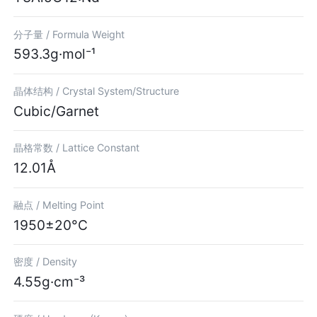
分子量 /
Formula Weight
593.3g·mol⁻¹
晶体结构 /
Crystal System/Structure
Cubic/Garnet
晶格常数 /
Lattice Constant
12.01Å
融点 /
Melting Point
1950±20°C
密度 /
Density
4.55g·cm⁻³