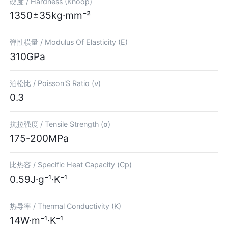
硬度 /
Hardness (Knoop)
1350±35kg·mm⁻²
弹性模量 /
Modulus Of Elasticity (E)
310GPa
泊松比 /
Poisson'S Ratio (ν)
0.3
抗拉强度 /
Tensile Strength (σ)
175-200MPa
比热容 /
Specific Heat Capacity (Cp)
0.59J·g⁻¹·K⁻¹
热导率 /
Thermal Conductivity (K)
14W·m⁻¹·K⁻¹