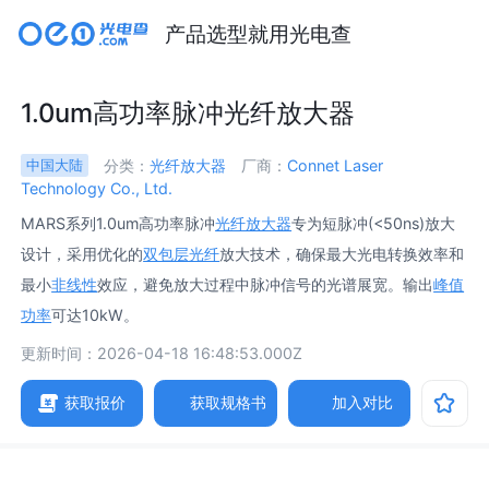
产品选型就用光电查
1.0um高功率脉冲光纤放大器
分类：
光纤放大器
厂商：
Connet Laser
中国大陆
Technology Co., Ltd.
MARS系列1.0um高功率脉冲
光纤放大器
专为短脉冲(<50ns)放大
设计，采用优化的
双包层光纤
放大技术，确保最大光电转换效率和
最小
非线性
效应，避免放大过程中脉冲信号的光谱展宽。输出
峰值
功率
可达10kW。
更新时间：2026-04-18 16:48:53.000Z
获取报价
获取规格书
加入对比
参数
图片
规格书
相关产品