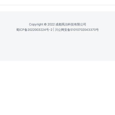
型号 /
Part No.
MFAS-Yb-10xx-PL: SM, MFAP-Yb-10xx-PL:
PM
波长范围 /
Wavelength Range
1035-1064-1083nm
平均输出功率 /
Average Output Power
- - 5W
峰值输出功率 /
Peak Output Power
- - 10kW
脉冲宽度(FWHM) /
Pulse Width
1-10-50ns