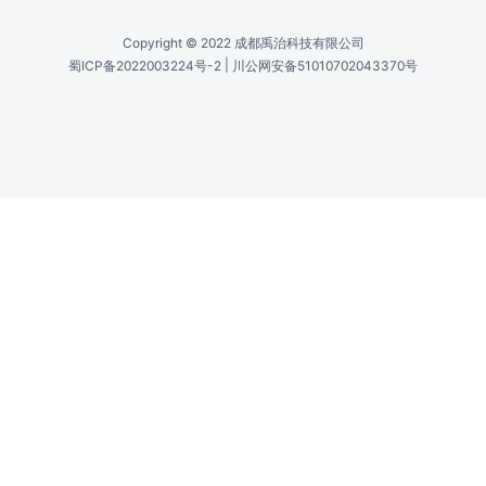
0-1000mA
电流分辨率 /
Current Resolution
1mA
电流步进 /
Current Step
1-50mA
最大电流 /
Maximum Current
10-1000mA
电压范围 /
Voltage Range
0-3V
温度分辨率 /
Temperature Resolution
0.1°C